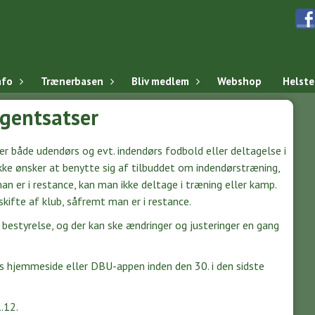
nfo
Trænerbasen
Bliv medlem
Webshop
Helst
gentsatser
r både udendørs og evt. indendørs fodbold eller deltagelse i
ke ønsker at benytte sig af tilbuddet om indendørstræning,
n er i restance, kan man ikke deltage i træning eller kamp.
 skifte af klub, såfremt man er i restance.
 bestyrelse, og der kan ske ændringer og justeringer en gang
es hjemmeside eller DBU-appen inden den 30. i den sidste
.12.