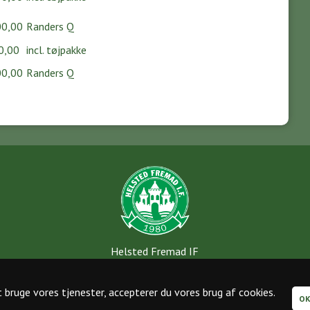
,00
Randers Q
,00
incl. tøjpakke
,00
Randers Q
Helsted Fremad IF
Rønnebærvej 35
8920 Randers NV
CVR-nr: 29577560
 bruge vores tjenester, accepterer du vores brug af cookies.
MobilePay: 29852