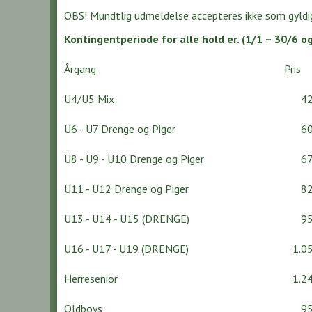
OBS! Mundtlig udmeldelse accepteres ikke som gyldi
Kontingentperiode for alle hold er. (1/1 – 30/6 o
Årgang
Pris
U4/U5 Mix
425
U6 - U7 Drenge og Piger
600
U8 - U9 - U10 Drenge og Piger
675
U11 - U12 Drenge og Piger
825
U13 - U14 - U15 (DRENGE)
950
U16 - U17 - U19 (DRENGE)
1.05
Herresenior
1.24
Oldboys
950