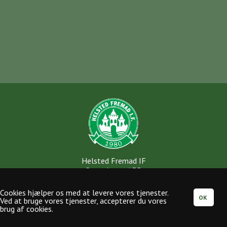
Helsted Fremad IF
Rønnebærvej 35
8920 Randers NV
CVR-nr: 29577560
Cookies hjælper os med at levere vores tjenester.
MobilePay: 29852
Ved at bruge vores tjenester, accepterer du vores
brug af cookies.
info@helsted-fremad.dk