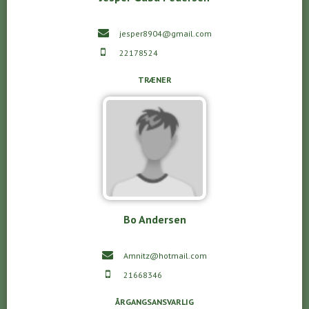
jesper8904@gmail.com
22178524
TRÆNER
Bo Andersen
Amnitz@hotmail.com
21668346
ÅRGANGSANSVARLIG