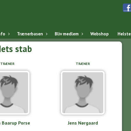
nfo
Trænerbasen
Bliv medlem
Webshop
Helst
ets stab
TRÆNER
TRÆNER
 Baarup Porse
Jens Nørgaard