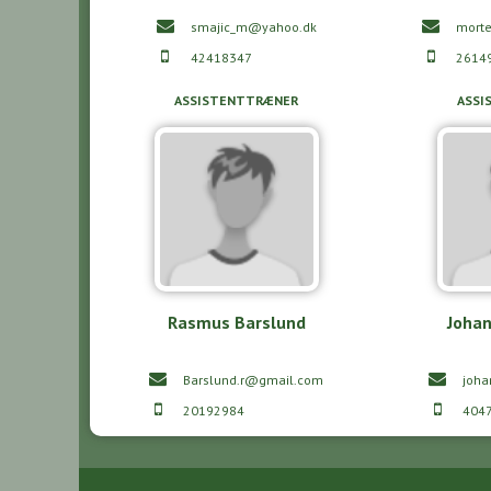
smajic_m@yahoo.dk
mort
42418347
2614
ASSISTENTTRÆNER
ASSI
Rasmus Barslund
Johan
Barslund.r@gmail.com
joh
20192984
404