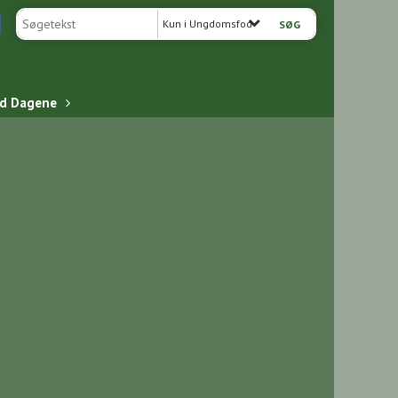
Kun i Ungdomsfodbold
ed Dagene