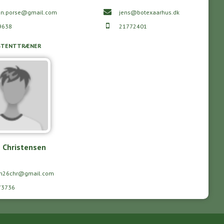
en.porse@gmail.com
jens@botexaarhus.dk
9638
21772401
STENTTRÆNER
 Christensen
an26chr@gmail.com
73736