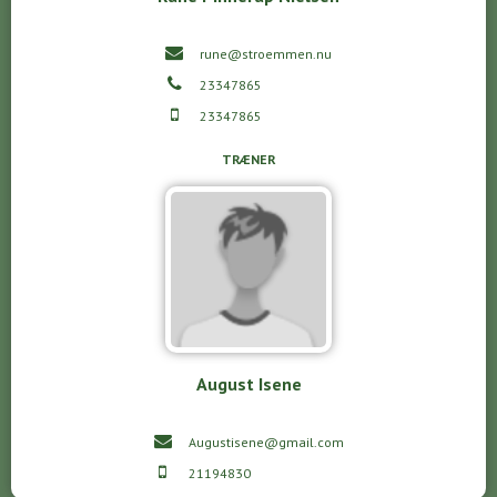
rune@stroemmen.nu
23347865
23347865
TRÆNER
August Isene
Augustisene@gmail.com
21194830