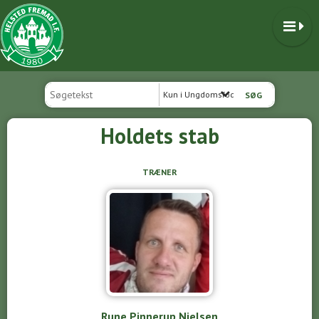
Kun i Ungdomsfodbold
Holdets stab
TRÆNER
Rune Pinnerup Nielsen